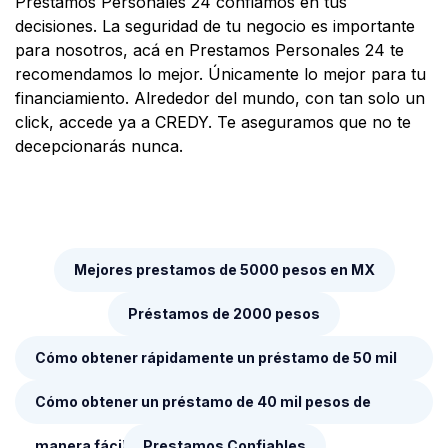
Prestamos Personales 24 confiamos en tus
decisiones. La seguridad de tu negocio es importante
para nosotros, acá en Prestamos Personales 24 te
recomendamos lo mejor. Únicamente lo mejor para tu
financiamiento. Alrededor del mundo, con tan solo un
click, accede ya a CREDY. Te aseguramos que no te
decepcionarás nunca.
Mejores prestamos de 5000 pesos en MX
Préstamos de 2000 pesos
Cómo obtener rápidamente un préstamo de 50 mil
pesos sin complicaciones y sin largos procesos
Cómo obtener un préstamo de 40 mil pesos de
manera fácil y rápida
Prestamos Confiables