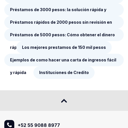
4000 pesos en México
Préstamos de 3000 pesos: la solución rápida y
confiable para tus emergencias financieras
Préstamos rápidos de 2000 pesos sin revisión en
Buró
Préstamos de 5000 pesos: Cómo obtener el dinero
rápido y sin complicaciones
Los mejores prestamos de 150 mil pesos
Ejemplos de como hacer una carta de ingresos fácil
y rápida
Instituciones de Credito
+52 55 9088 8977