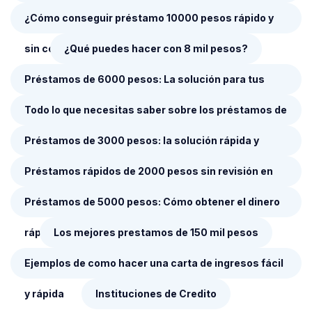
complicaciones
¿Cómo conseguir préstamo 10000 pesos rápido y
sin complicaciones?
¿Qué puedes hacer con 8 mil pesos?
Préstamos de 6000 pesos: La solución para tus
necesidades financieras
Todo lo que necesitas saber sobre los préstamos de
4000 pesos en México
Préstamos de 3000 pesos: la solución rápida y
confiable para tus emergencias financieras
Préstamos rápidos de 2000 pesos sin revisión en
Buró
Préstamos de 5000 pesos: Cómo obtener el dinero
rápido y sin complicaciones
Los mejores prestamos de 150 mil pesos
Ejemplos de como hacer una carta de ingresos fácil
y rápida
Instituciones de Credito